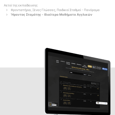
Αετοί της εκπαίδευσης
Φροντιστήρια, Ξένες Γλώσσες, Παιδικοί Σταθμοί - Πανόραμα
'Ηραντος Σταμάτης - Ιδιαίτερα Μαθήματα Αγγλικών