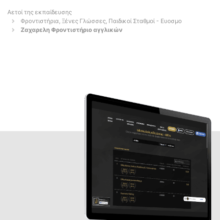
Αετοί της εκπαίδευσης
Φροντιστήρια, Ξένες Γλώσσες, Παιδικοί Σταθμοί - Ευοσμο
Ζαχαρελη Φροντιστήριο αγγλικών