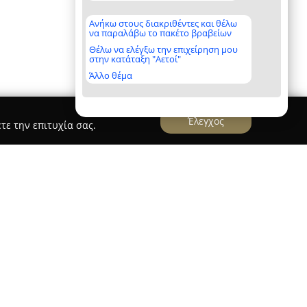
Ανήκω στους διακριθέντες και θέλω
να παραλάβω το πακέτο βραβείων
Θέλω να ελέγξω την επιχείρηση μου
στην κατάταξη "Αετοί"
Άλλο θέμα
Έλεγχος
τε την επιτυχία σας.
φόδια Καριέρας
, το οποίο βρίσκεται στον Βόλο
έχει ολοκληρωμένες υπηρεσίες στον τομέα της
δραστηριοποίησής του επικεντρώνεται σε