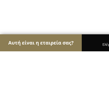
Αυτή είναι η εταιρεία σας?
Ελέ
Αετοί της εκπαίδευσης
Φροντιστήρια, Ξένες Γλώ
Εφόδια Καριέρας