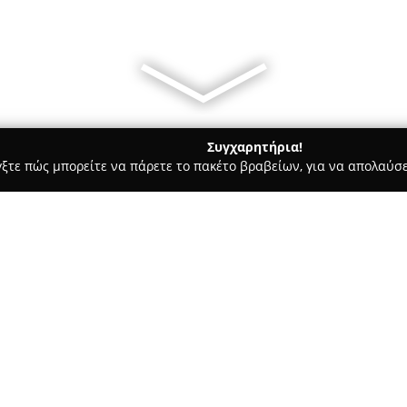
Συγχαρητήρια!
γξτε πώς μπορείτε να πάρετε το πακέτο βραβείων, για να απολαύσε
σσες, Παιδικοί Σταθμοί - Βόλος
Εφόδια Καριέρας
Σχετικά με την εταιρεία:
Το κέντρο δια βίου μάθησης
Ε
στην οδό Κ. Καρτάλη 150, παρ
εκπαίδευσης. Το αντικείμενο 