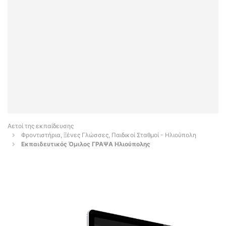
Αετοί της εκπαίδευσης
Φροντιστήρια, Ξένες Γλώσσες, Παιδικοί Σταθμοί - Ηλιούπολη
Εκπαιδευτικός Όμιλος ΓΡΑΨΑ Ηλιούπολης