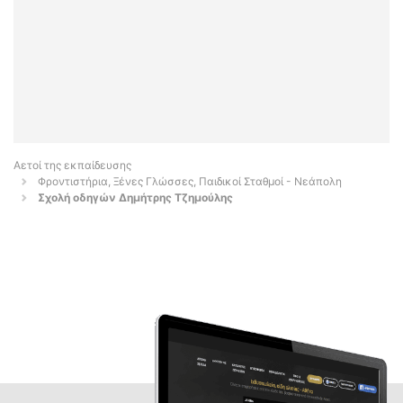
Αετοί της εκπαίδευσης
Φροντιστήρια, Ξένες Γλώσσες, Παιδικοί Σταθμοί - Νεάπολη
Σχολή οδηγών Δημήτρης Τζημούλης