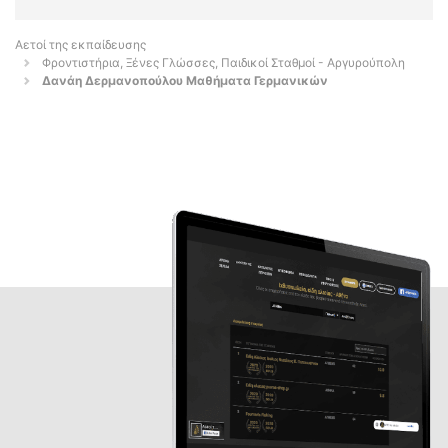
Αετοί της εκπαίδευσης
Φροντιστήρια, Ξένες Γλώσσες, Παιδικοί Σταθμοί - Αργυρούπολη
Δανάη Δερμανοπούλου Μαθήματα Γερμανικών