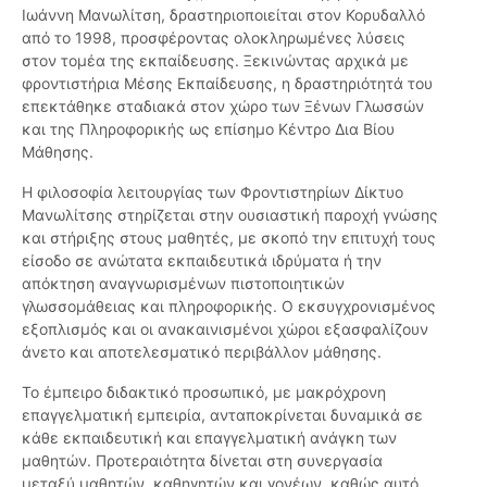
Ιωάννη Μανωλίτση, δραστηριοποιείται στον Κορυδαλλό
από το 1998, προσφέροντας ολοκληρωμένες λύσεις
στον τομέα της εκπαίδευσης. Ξεκινώντας αρχικά με
φροντιστήρια Μέσης Εκπαίδευσης, η δραστηριότητά του
επεκτάθηκε σταδιακά στον χώρο των Ξένων Γλωσσών
και της Πληροφορικής ως επίσημο Κέντρο Δια Βίου
Μάθησης.
Η φιλοσοφία λειτουργίας των Φροντιστηρίων Δίκτυο
Μανωλίτσης στηρίζεται στην ουσιαστική παροχή γνώσης
και στήριξης στους μαθητές, με σκοπό την επιτυχή τους
είσοδο σε ανώτατα εκπαιδευτικά ιδρύματα ή την
απόκτηση αναγνωρισμένων πιστοποιητικών
γλωσσομάθειας και πληροφορικής. Ο εκσυγχρονισμένος
εξοπλισμός και οι ανακαινισμένοι χώροι εξασφαλίζουν
άνετο και αποτελεσματικό περιβάλλον μάθησης.
Το έμπειρο διδακτικό προσωπικό, με μακρόχρονη
επαγγελματική εμπειρία, ανταποκρίνεται δυναμικά σε
κάθε εκπαιδευτική και επαγγελματική ανάγκη των
μαθητών. Προτεραιότητα δίνεται στη συνεργασία
μεταξύ μαθητών, καθηγητών και γονέων, καθώς αυτό