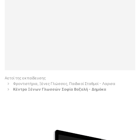
Αετοί της εκπαίδευσης
Φροντιστήρια, Ξένες Γλώσσες, Παιδικοί Σταθμοί - Λαρισα
Κέντρο Ξένων Γλωσσών Σοφία Βοζαλή - Δημόκα