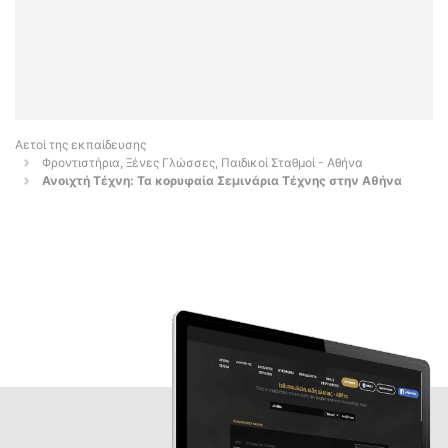
Αετοί της εκπαίδευσης
Φροντιστήρια, Ξένες Γλώσσες, Παιδικοί Σταθμοί - Αθήνα
Ανοιχτή Τέχνη: Τα κορυφαία Σεμινάρια Τέχνης στην Αθήνα