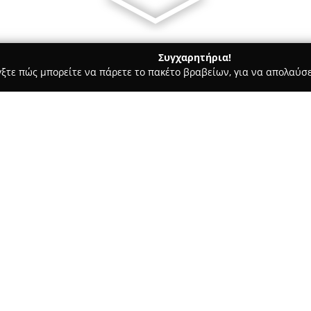
Συγχαρητήρια!
γξτε πώς μπορείτε να πάρετε το πακέτο βραβείων, για να απολαύσε
σσες, Παιδικοί Σταθμοί - Κορυδαλλός
Αιχμή Group 3-4 Κορυδ
Σχετικά με την εταιρεία:
Αιχμή Group 3-4 Κορυδαλλός
πολυετή εμπειρία στο χώρο της
του το 2004 στην περιοχή του 
δραστηριότητά του στην περιο
εγκαταστάσεις στη διεύθυνση 
και ειδικεύεται στη δευτεροβ
εκπαιδευτικά προγράμματα σε 