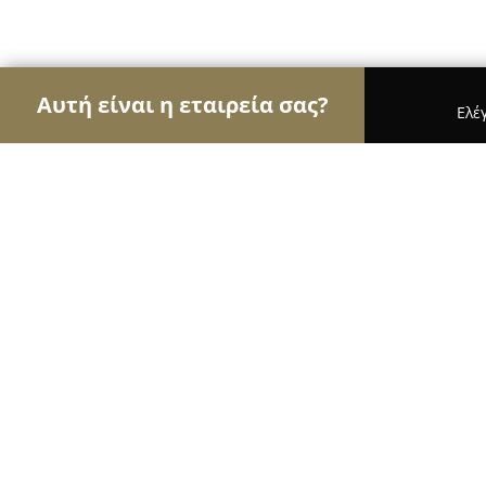
Αυτή είναι η εταιρεία σας?
Ελέ
Αετοί της εκπαίδευσης
Φροντιστήρια, Ξένες Γλώ
Αιχμή Group 3-4 Κορυδαλλός
8.5
(10)
Κορυδαλλός, Σύρου 54 & Βάρναλη 20