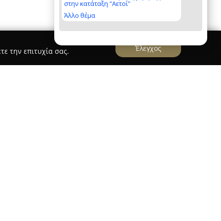
στην κατάταξη "Αετοί"
Άλλο θέμα
Έλεγχος
τε την επιτυχία σας.
αλλός
αποτελεί έναν εκπαιδευτικό οργανισμό με
 εκπαίδευσης, ο οποίος ξεκίνησε τη λειτουργία
Κερατσινίου και της Νίκαιας, επεκτείνοντας τη
χή του Κορυδαλλού το 2013. Η εταιρεία διατηρεί
Σύρου 54 & Βάρναλη 20 στον Κορυδαλλό Αττικής
άθμια εκπαίδευση, προσφέροντας ολοκληρωμένα
μαθητές Γυμνασίου και Λυκείου.