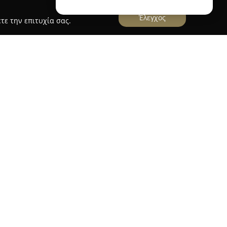
Έλεγχος
τε την επιτυχία σας.
George
, που βρίσκεται στην οδό Ορφανίδη 42 στα
ένας σύγχρονος εκπαιδευτικός χώρος με στόχο
γγλικής γλώσσας. Δίνεται ιδιαίτερη βαρύτητα
εξιοτήτων, ενώ παρέχονται τμήματα για όλα τα
ντας στους μαθητές να σημειώνουν σταθερή και
ματα, το κέντρο διακρίνεται για την ένταξη του
κτική διαδικασία. Διαθέτει τμήματα Pre-Junior,
μοτικού, τα οποία εισάγουν ομαλά τους μικρούς