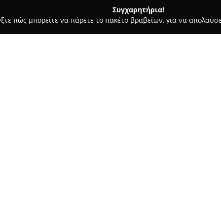
Συγχαρητήρια!
γξτε πώς μπορείτε να πάρετε το πακέτο βραβείων, για να απολαύσε
ώσσες, Παιδικοί Σταθμοί - Νεα Μουδανια
Αγγλικά Mr George
Σχετικά με την εταιρεία:
Το φροντιστήριο
Αγγλικά Mr 
Νέα Μουδανιά, λειτουργεί ως 
την ποιοτική διδασκαλία της α
στην εξέλιξη των γλωσσικών δ
επίπεδα και ηλικίες, επιτρέπο
ουσιαστική πρόοδο.
Εκτός από τα συνηθισμένα μαθή
θεατρικού παιχνιδιού στη διδα
ειδικά για παιδιά Α' και Β' Δη