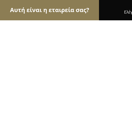
Αυτή είναι η εταιρεία σας?
Ελέ
Αετοί της εκπαίδευσης
Φροντιστήρια, Ξένες Γλ
Αγγλικά Mr George
8.7
(10)
Νεα Μουδανια, Δημ. Τζαβούρα 17
Εμφάνιση αριθμού τηλεφώνου