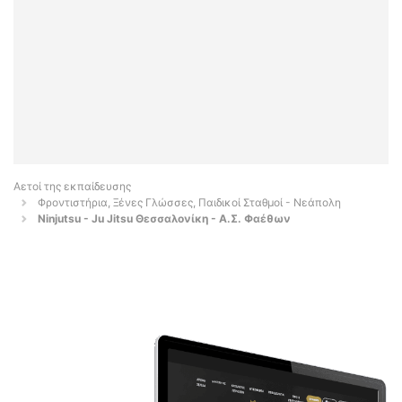
Αετοί της εκπαίδευσης
Φροντιστήρια, Ξένες Γλώσσες, Παιδικοί Σταθμοί - Νεάπολη
Ninjutsu - Ju Jitsu Θεσσαλονίκη - Α.Σ. Φαέθων