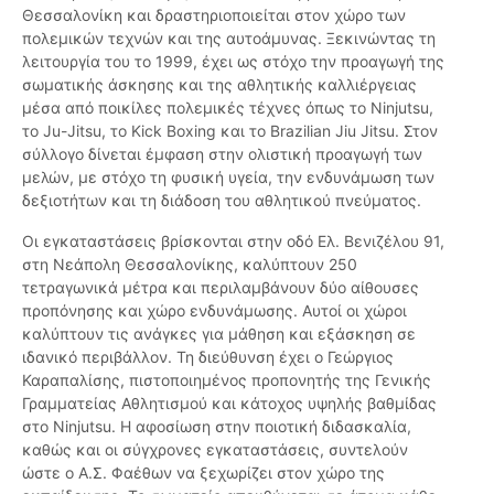
Θεσσαλονίκη και δραστηριοποιείται στον χώρο των
πολεμικών τεχνών και της αυτοάμυνας. Ξεκινώντας τη
λειτουργία του το 1999, έχει ως στόχο την προαγωγή της
σωματικής άσκησης και της αθλητικής καλλιέργειας
μέσα από ποικίλες πολεμικές τέχνες όπως το Ninjutsu,
το Ju-Jitsu, το Kick Boxing και το Brazilian Jiu Jitsu. Στον
σύλλογο δίνεται έμφαση στην ολιστική προαγωγή των
μελών, με στόχο τη φυσική υγεία, την ενδυνάμωση των
δεξιοτήτων και τη διάδοση του αθλητικού πνεύματος.
Οι εγκαταστάσεις βρίσκονται στην οδό Ελ. Βενιζέλου 91,
στη Νεάπολη Θεσσαλονίκης, καλύπτουν 250
τετραγωνικά μέτρα και περιλαμβάνουν δύο αίθουσες
προπόνησης και χώρο ενδυνάμωσης. Αυτοί οι χώροι
καλύπτουν τις ανάγκες για μάθηση και εξάσκηση σε
ιδανικό περιβάλλον. Τη διεύθυνση έχει ο Γεώργιος
Καραπαλίσης, πιστοποιημένος προπονητής της Γενικής
Γραμματείας Αθλητισμού και κάτοχος υψηλής βαθμίδας
στο Ninjutsu. Η αφοσίωση στην ποιοτική διδασκαλία,
καθώς και οι σύγχρονες εγκαταστάσεις, συντελούν
ώστε ο Α.Σ. Φαέθων να ξεχωρίζει στον χώρο της