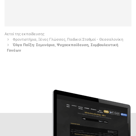
Αετοί της εκπαίδευσης
Φροντιστήρια, Ξένες Γλώσσες, Παιδικοί Σταθμοί - Θεσσαλονίκη
Όλγα Παΐζη: Σεμινάρια, Ψυχοεκπαίδευση, Συμβουλευτική
Γονέων