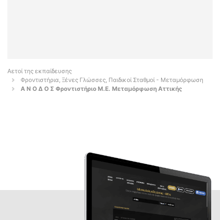
Αετοί της εκπαίδευσης
Φροντιστήρια, Ξένες Γλώσσες, Παιδικοί Σταθμοί - Μεταμόρφωση
Α Ν Ο Δ Ο Σ Φροντιστήριο Μ.Ε. Μεταμόρφωση Αττικής