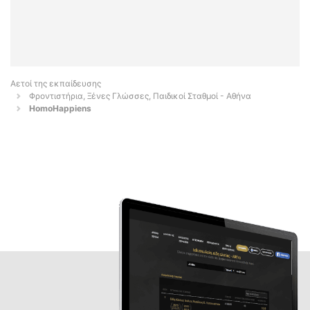
Αετοί της εκπαίδευσης
Φροντιστήρια, Ξένες Γλώσσες, Παιδικοί Σταθμοί - Αθήνα
HomoHappiens