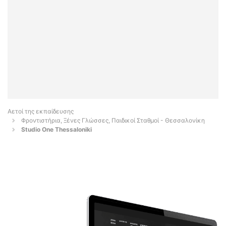
Αετοί της εκπαίδευσης
Φροντιστήρια, Ξένες Γλώσσες, Παιδικοί Σταθμοί - Θεσσαλονίκη
Studio One Thessaloniki