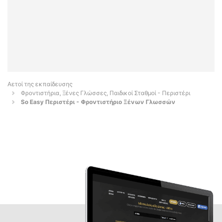
Αετοί της εκπαίδευσης
Φροντιστήρια, Ξένες Γλώσσες, Παιδικοί Σταθμοί - Περιστέρι
So Easy Περιστέρι - Φροντιστήριο Ξένων Γλωσσών