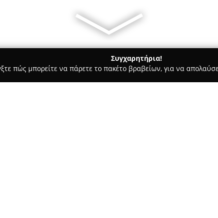
Συγχαρητήρια!
γξτε πώς μπορείτε να πάρετε το πακέτο βραβείων, για να απολαύσε
σσες, Παιδικοί Σταθμοί - Αθήνα
Snehta Residency
Σχετικά με την εταιρεία:
Η
Snehta Residency
αποτελεί έ
Αθήνα, που δραστηριοποιείται 
ενίσχυση και προώθηση καλλιτ
διεθνούς επιπέδου. Βρίσκεται
της Κυψέλης, και λειτουργεί ω