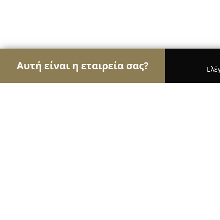
Αυτή είναι η εταιρεία σας?
Ελέ
Αετοί της εκπαίδευσης
Φροντιστήρια, Ξένες Γλώ
Snehta Residency
9.3
(46)