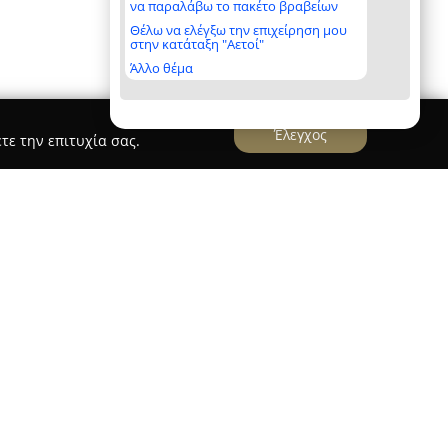
να παραλάβω το πακέτο βραβείων
Θέλω να ελέγξω την επιχείρηση μου
στην κατάταξη "Αετοί"
Άλλο θέμα
Έλεγχος
τε την επιτυχία σας.
ναν μη κερδοσκοπικό οργανισμό με έδρα την
από το 2012. Ο σκοπός της δομής αυτής είναι η
εχνών και επιμελητών τόσο εγχώριου όσο και
 στην οδό Ιωάννου Δροσοπούλου 47, στην περιοχή
ς μια σημαντική εστία καλλιτεχνικής