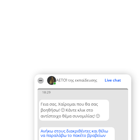
ΑΕΤΟΊ της εκπαίδευσης
Live chat
18:29
Γεια σας. Χαίρομαι που θα σας
βοηθήσω! 🙂 Κάντε κλικ στο
αντίστοιχο θέμα συνομιλίας! 🙂
Ανήκω στους διακριθέντες και θέλω
να παραλάβω το πακέτο βραβείων