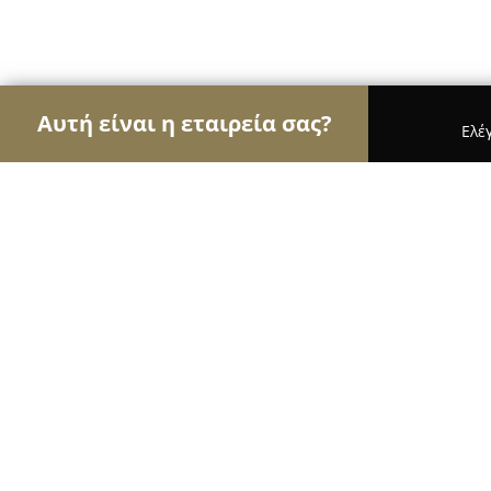
Αυτή είναι η εταιρεία σας?
Ελέ
Αετοί της εκπαίδευσης
Φροντιστήρια, Ξένες Γλώ
skg.education
9.6
(79)
Θεσσαλονίκη, Γεωρ. Bαφοπούλου 26