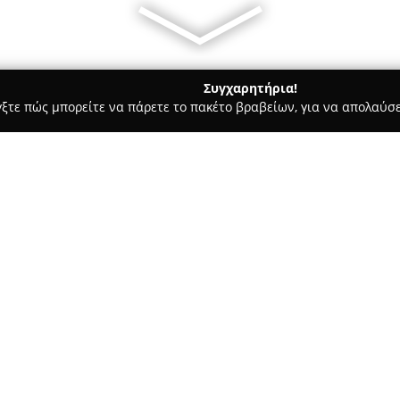
Συγχαρητήρια!
γξτε πώς μπορείτε να πάρετε το πακέτο βραβείων, για να απολαύσε
σσες, Παιδικοί Σταθμοί - Θεσσαλονίκη
skg.education
Σχετικά με την εταιρεία:
Η
skg.education
αποτελεί μια 
Θεσσαλονίκη, η οποία λειτουρ
προγράμματα κατάρτισης που 
για την αγορά εργασίας με απ
οργανισμού πραγματοποιήθηκε
πρακτική γνώση και την ανάπ