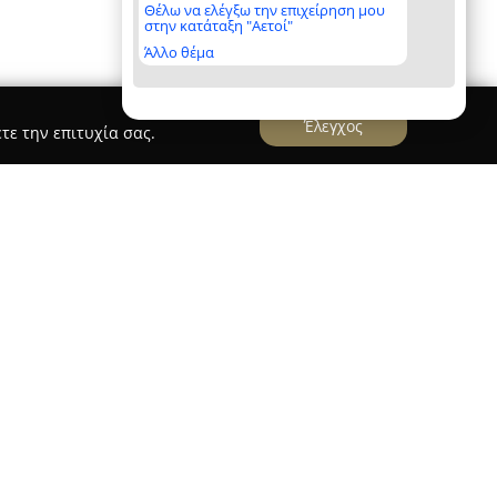
Θέλω να ελέγξω την επιχείρηση μου
στην κατάταξη "Αετοί"
Άλλο θέμα
Έλεγχος
τε την επιτυχία σας.
σύγχρονη πλατφόρμα εκπαίδευσης με έδρα τη
γεί από το 2020, προσφέροντας ολοκληρωμένα
στοχεύουν στην προετοιμασία επαγγελματιών
οτελεσματικό τρόπο. Η σύλληψη αυτού του
 το 2018, λαμβάνοντας υπόψη την ανάγκη για
τυξη διαπροσωπικών δεξιοτήτων.