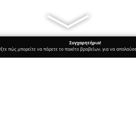
Συγχαρητήρια!
γξτε πώς μπορείτε να πάρετε το πακέτο βραβείων, για να απολαύσε
σσες, Παιδικοί Σταθμοί - Αθήνα
Repebu
Σχετικά με την εταιρεία:
Η
Repebu
, με έδρα στην οδό Δ
δραστηριοποιείται στον κλάδο 
συμβουλευτικής, παρέχοντας ε
επαγγελματική ανάπτυξη. Η ετα