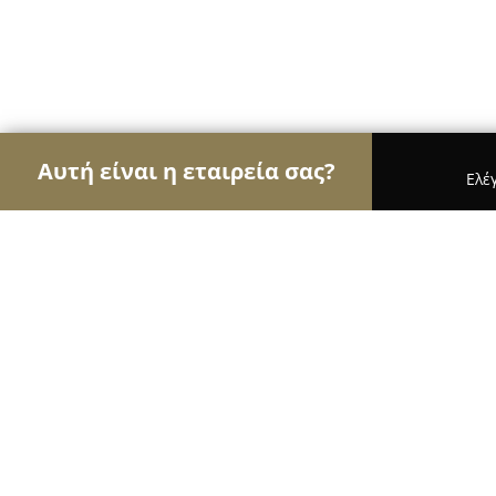
Αυτή είναι η εταιρεία σας?
Ελέ
Αετοί της εκπαίδευσης
Φροντιστήρια, Ξένες Γλώ
Repebu
8.9
(15)