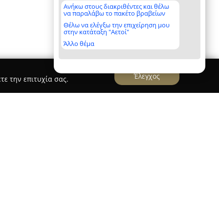
Ανήκω στους διακριθέντες και θέλω
να παραλάβω το πακέτο βραβείων
Θέλω να ελέγξω την επιχείρηση μου
στην κατάταξη "Αετοί"
Άλλο θέμα
Έλεγχος
τε την επιτυχία σας.
ιονυσίου Αιγινήτου 33 στην Αθήνα,
της εκπαίδευσης, του coaching και της
ξειδικευμένες υπηρεσίες για προσωπική και
ιρεία εφαρμόζει μεθοδολογίες όπως το NLP, το