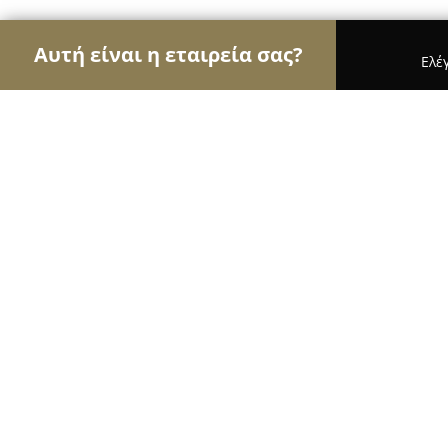
Αυτή είναι η εταιρεία σας?
Ελέ
Αετοί της εκπαίδευσης
Φροντιστήρια, Ξένες Γλ
Kindercare
8.7
(13)
Μαρούσι, Μαραθωνοδρόμου 21
Εμφάνιση αριθμού τηλεφώνου