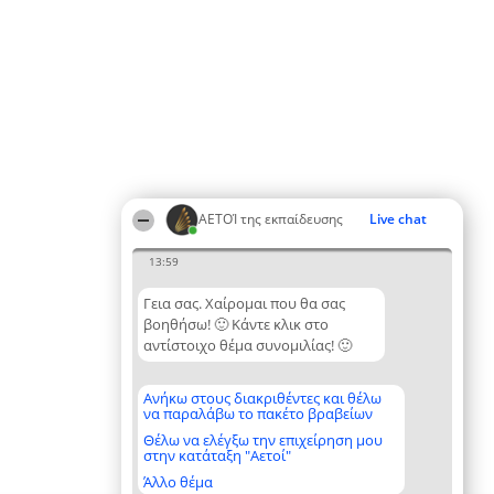
ΑΕΤΟΊ της εκπαίδευσης
Live chat
13:59
Γεια σας. Χαίρομαι που θα σας
βοηθήσω! 🙂 Κάντε κλικ στο
αντίστοιχο θέμα συνομιλίας! 🙂
Ανήκω στους διακριθέντες και θέλω
να παραλάβω το πακέτο βραβείων
Θέλω να ελέγξω την επιχείρηση μου
στην κατάταξη "Αετοί"
Άλλο θέμα