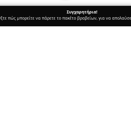
Συγχαρητήρια!
γξτε πώς μπορείτε να πάρετε το πακέτο βραβείων, για να απολαύσε
ώσσες, Παιδικοί Σταθμοί - Μαρούσι
Kindercare
Σχετικά με την εταιρεία:
Η εταιρεία
Kindercare
, που β
Μαρούσι της Αττικής, εξειδικ
υπηρεσιών. Υπό την καθοδήγησ
μεταπτυχιακές σπουδές στις Δ
δέκα χρόνια, το κέντρο απευθύ
δυσκολίες λόγου, ομιλίας, ροή
ειδικού μέσω σεμιναρίων και
σύγχρονων, αποτελεσματικών