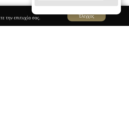
Έλεγχος
τε την επιτυχία σας.
ρίσκεται στη διεύθυνση Μαραθωνοδρόμου 21 στο
εύεται στην παροχή λογοθεραπευτικών
η της Κατερίνας Μάρκου, η οποία κατέχει
υσκολίες Λόγου και πολυετή εμπειρία πάνω από
νεται κυρίως σε παιδιά και εφήβους με
ς και επικοινωνίας. Η συνεχής επιμόρφωση της
 εκπαιδεύσεων συμβάλλει στην εφαρμογή
 παρεμβάσεων.