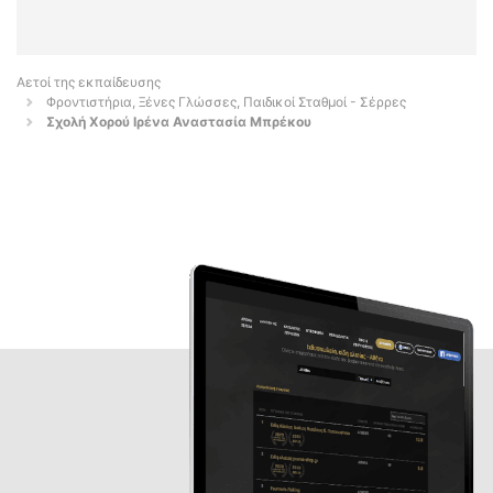
Αετοί της εκπαίδευσης
Φροντιστήρια, Ξένες Γλώσσες, Παιδικοί Σταθμοί - Σέρρες
Σχολή Χορού Ιρένα Αναστασία Μπρέκου