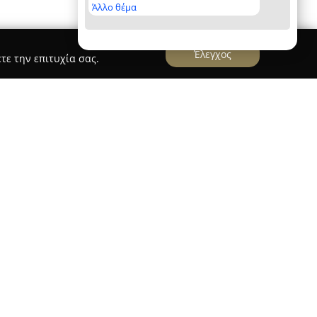
Άλλο θέμα
Έλεγχος
τε την επιτυχία σας.
ter
δραστηριοποιείται στην Αθήνα και παρέχει
 από το 1999. Με περισσότερα από είκοσι
ασίζεται σε σύγχρονες, φιλοζωικές μεθόδους
ην ενδυνάμωση της επικοινωνίας, της
ύ μεταξύ σκύλου και ιδιοκτήτη. Ανάμεσα στις
ταλέγονται βασική υπακοή, τροποποίηση
ση κουταβιών, εκπαίδευση ενήλικων σκύλων
’ οίκον εκπαίδευση, διαμορφωμένη ανάλογα με