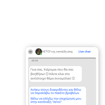
ΑΕΤΟΊ της εκπαίδευσης
Live chat
09:39
Γεια σας. Χαίρομαι που θα σας
βοηθήσω! 🙂 Κάντε κλικ στο
αντίστοιχο θέμα συνομιλίας! 🙂
Ανήκω στους διακριθέντες και θέλω
να παραλάβω το πακέτο βραβείων
Θέλω να ελέγξω την επιχείρηση μου
στην κατάταξη "Αετοί"