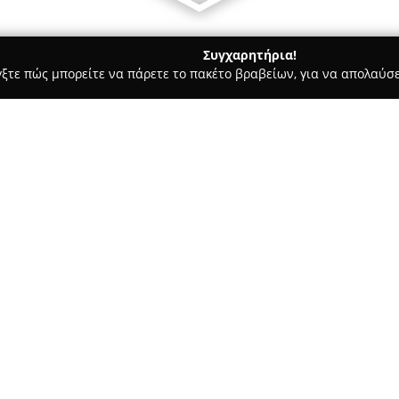
Συγχαρητήρια!
γξτε πώς μπορείτε να πάρετε το πακέτο βραβείων, για να απολαύσε
σσες, Παιδικοί Σταθμοί - Αθήνα
Happydogs Education Center
Σχετικά με την εταιρεία:
Το
Happy Dogs Education Cen
υπηρεσίες εκπαίδευσης σκύλων
χρόνια εμπειρίας, το κέντρο β
θετικής ενίσχυσης, με στόχο τ
εμπιστοσύνης και του σεβασμο
παρεχόμενες υπηρεσίες συγκα
συμπεριφοράς, κοινωνικοποίη
καθώς και εξατομικευμένη κατ