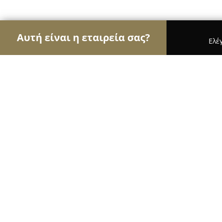
Αυτή είναι η εταιρεία σας?
Ελέ
Αετοί της εκπαίδευσης
Φροντιστήρια, Ξένες Γλώ
Happydogs Education Center
9.9
(38)
Αθήνα, Σάμης 24
Εμφάνιση αριθμού τηλεφώνου