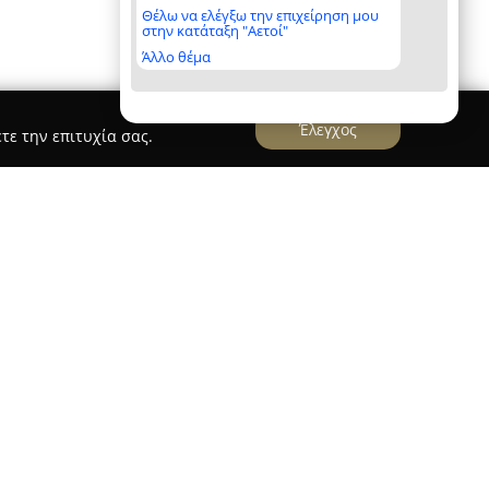
Θέλω να ελέγξω την επιχείρηση μου
στην κατάταξη "Αετοί"
Άλλο θέμα
Έλεγχος
τε την επιτυχία σας.
rres
λειτουργεί στις Σέρρες ως σύγχρονο κέντρο
ο στην προσχολική αγωγή με παιδοκεντρικό
ίχθηκε στην αγάπη και την επιστημονική γνώση,
δευτικές ανάγκες των παιδιών σε ένα περιβάλλον
εκπαιδευτικό πλαίσιο αξιοποιεί μια ιδιαίτερη
δαγωγικών μεθόδων, συνδυάζοντας αρχές από