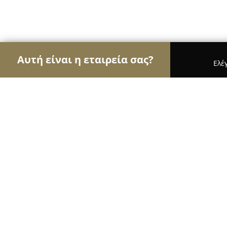
Αυτή είναι η εταιρεία σας?
Ελέ
Αετοί της εκπαίδευσης
Φροντιστήρια, Ξένες Γλώ
Green House Serres
9.7
(33)
Σέρρες, Sérres