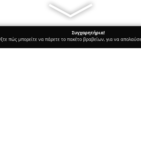
Συγχαρητήρια!
γξτε πώς μπορείτε να πάρετε το πακέτο βραβείων, για να απολαύσε
σσες, Παιδικοί Σταθμοί - Σέρρες
Green House Serres
Σχετικά με την εταιρεία:
Ο οργανισμός
Green House Se
εκπαίδευσης, προσανατολισμέν
χαρακτήρα. Η ίδρυσή του στηρ
με στόχο να καλύψει τις εκπαι
ενθάρρυνσης και στήριξης. Το 
σύνθεση αναγνωρισμένων παι