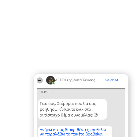
ΑΕΤΟΊ της εκπαίδευσης
Live chat
03:53
Γεια σας. Χαίρομαι που θα σας
βοηθήσω! 🙂 Κάντε κλικ στο
αντίστοιχο θέμα συνομιλίας! 🙂
Ανήκω στους διακριθέντες και θέλω
να παραλάβω το πακέτο βραβείων