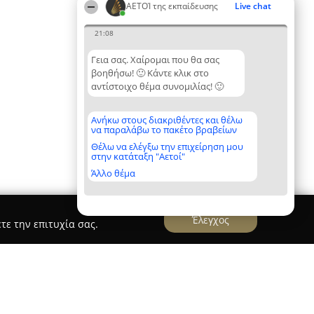
ΑΕΤΟΊ της εκπαίδευσης
Live chat
21:08
Γεια σας. Χαίρομαι που θα σας
βοηθήσω! 🙂 Κάντε κλικ στο
αντίστοιχο θέμα συνομιλίας! 🙂
Ανήκω στους διακριθέντες και θέλω
να παραλάβω το πακέτο βραβείων
Θέλω να ελέγξω την επιχείρηση μου
στην κατάταξη "Αετοί"
Άλλο θέμα
Έλεγχος
τε την επιτυχία σας.