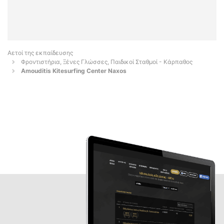
Αετοί της εκπαίδευσης
Φροντιστήρια, Ξένες Γλώσσες, Παιδικοί Σταθμοί - Κάρπαθος
Amouditis Kitesurfing Center Naxos