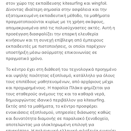
στον χώρο της εκπαίδευσης kitesurfing και wingfoil.
Δίνοντας ιδιαίτερη σημασία στην ασφάλεια και την
εξατομικευμένη εκπαιδευτική μέθοδο, τα μαθήματα
πραγματοποιούνται κυρίως με τη χρήση σκάφους,
απομακρυσμένα από τις πολυσύχναστες ακτές. Αυτή η
προσέγγιση διασφαλίζει την επαρκή ελευθερία
κινήσεων και τη συνεχή επίβλεψη από έμπειρους
εκπαιδευτές με πιστοποιήσεις, οι οποίοι παρέχουν
υποστήριξη μέσω ασύρματης επικοινωνίας σε
πραγματικό χρόνο.
Το κέντρο έχει στη διάθεσή του τεχνολογικά προηγμένο
και υψηλής ποιότητας εξοπλισμό, κατάλληλο για όλους
τους επιπέδους μαθητευομένων, από αρχάριους μέχρι
και προχωρημένους. Η παραλία Πλάκα φημίζεται για
τους σταθερούς ανέμους της και τα καθαρά νερά,
δημιουργώντας ιδανικό περιβάλλον για kitesurfing.
Εκτός από τα μαθήματα, το κέντρο προσφέρει
ενοικιάσεις εξοπλισμού, υπηρεσίες διάσωσης καθώς
και δυνατότητα διαμονής σε παραλιακό ξενοδοχείο,
αποτελώντας μια ολοκληρωμένη επιλογή για
επισκέπτες. Η πολιτισμική ελληνική φιλοξενία ενισχύει