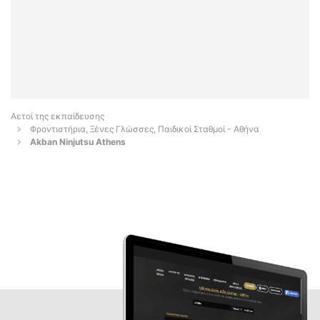
Αετοί της εκπαίδευσης
Φροντιστήρια, Ξένες Γλώσσες, Παιδικοί Σταθμοί - Αθήνα
Akban Ninjutsu Athens