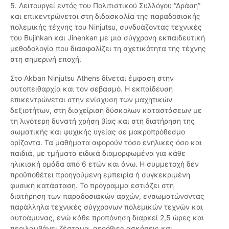
5. Λειτουργεί εντός του Πολιτιστικού Συλλόγου “Δράση”
και επικεντρώνεται στη διδασκαλία της παραδοσιακής
πολεμικής τέχνης του Ninjutsu, συνδυάζοντας τεχνικές
του Bujinkan και Jinenkan με μια σύγχρονη εκπαιδευτική
μεθοδολογία που διασφαλίζει τη σχετικότητα της τέχνης
στη σημερινή εποχή.
Στο Akban Ninjutsu Athens δίνεται έμφαση στην
αυτοπειθαρχία και τον σεβασμό. Η εκπαίδευση
επικεντρώνεται στην ενίσχυση των μαχητικών
δεξιοτήτων, στη διαχείριση δύσκολων καταστάσεων με
τη λιγότερη δυνατή χρήση βίας και στη διατήρηση της
σωματικής και ψυχικής υγείας σε μακροπρόθεσμο
ορίζοντα. Τα μαθήματα αφορούν τόσο ενήλικες όσο και
παιδιά, με τμήματα ειδικά διαμορφωμένα για κάθε
ηλικιακή ομάδα από 6 ετών και άνω. Η συμμετοχή δεν
προϋποθέτει προηγούμενη εμπειρία ή συγκεκριμένη
φυσική κατάσταση. Το πρόγραμμα εστιάζει στη
διατήρηση των παραδοσιακών αρχών, ενσωματώνοντας
παράλληλα τεχνικές σύγχρονων πολεμικών τεχνών και
αυτοάμυνας, ενώ κάθε προπόνηση διαρκεί 2,5 ώρες και
περιλαμβάνει ζέσταμα, αερόβιες ασκήσεις και