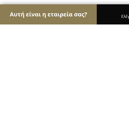
Αυτή είναι η εταιρεία σας?
Ελέ
Αετοί της εκπαίδευσης
Φροντιστήρια, Ξένες Γλώ
Ορόσημο Ξάνθης Φροντιστήριο Μ.Ε
9.1
(24)
Ξάνθη, Xánthi
Εμφάνιση αριθμού τηλεφώνου