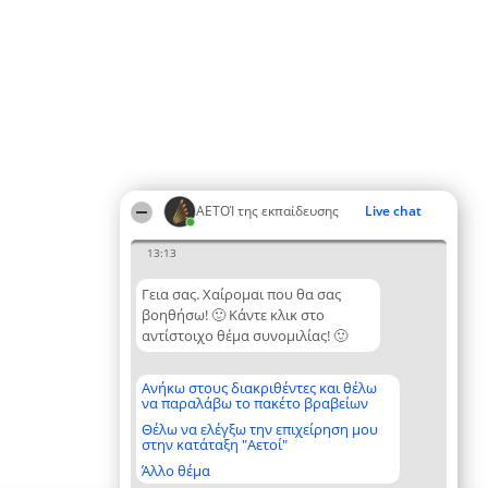
ΑΕΤΟΊ της εκπαίδευσης
Live chat
13:13
Γεια σας. Χαίρομαι που θα σας
βοηθήσω! 🙂 Κάντε κλικ στο
αντίστοιχο θέμα συνομιλίας! 🙂
Ανήκω στους διακριθέντες και θέλω
να παραλάβω το πακέτο βραβείων
Θέλω να ελέγξω την επιχείρηση μου
στην κατάταξη "Αετοί"
Άλλο θέμα