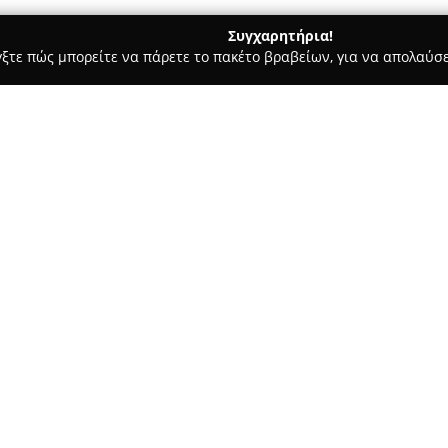
Συγχαρητήρια!
γξτε πώς μπορείτε να πάρετε το πακέτο βραβείων, για να απολαύσε
σσες, Παιδικοί Σταθμοί - Ξάνθη
Ορόσημο Ξάνθης Φροντιστήρ
.
Σχετικά με την εταιρεία:
Το
Ορόσημο Ξάνθης Φροντιστ
διεύθυνση Μαραθώνος 25, παρ
2000. Η μακροχρόνια δραστηρι
στην εκπαιδευτική ποιότητα κ
στην επίτευξη ακαδημαϊκών σ
Η λειτουργία του βασίζεται σ
μια μεθοδική εκμάθηση. Το φρο
ακεραιότητα, προσφέροντας ε
βέλτιστη προετοιμασία. Το εκ