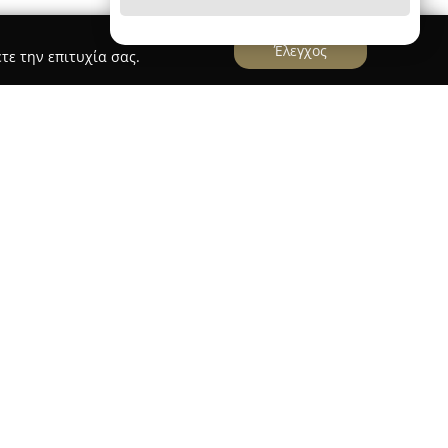
Έλεγχος
τε την επιτυχία σας.
ιο Μ.Ε.
ήριο Μ.Ε.
λειτουργεί στην Ξάνθη, στη
έχοντας υπηρεσίες μέσης εκπαίδευσης από το
ότητά του στηρίζεται σε αδιάλειπτη προσήλωση
αι εμπειρία, με στόχο τη στήριξη των μαθητών
τόχων.
ε διαχρονικές αξίες και οργάνωση, προωθώντας
ντιστήριο διαθέτει καθηγητές με εμπειρία και
ξατομικευμένη καθοδήγηση σε κάθε μαθητή για
παιδευτικό του πρόγραμμα είναι