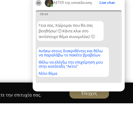
ΑΕΤΟΊ της εκπαίδευσης
Live chat
08:44
Γεια σας. Χαίρομαι που θα σας
βοηθήσω! 🙂 Κάντε κλικ στο
αντίστοιχο θέμα συνομιλίας! 🙂
Ανήκω στους διακριθέντες και θέλω
να παραλάβω το πακέτο βραβείων
Θέλω να ελέγξω την επιχείρηση μου
στην κατάταξη "Αετοί"
Άλλο θέμα
Έλεγχος
τε την επιτυχία σας.