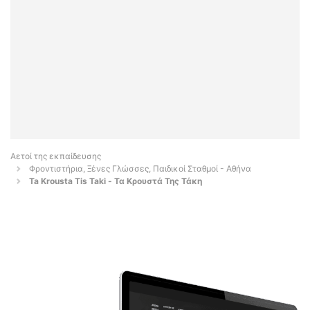
Αετοί της εκπαίδευσης
Φροντιστήρια, Ξένες Γλώσσες, Παιδικοί Σταθμοί - Αθήνα
Ta Krousta Tis Taki - Τα Κρουστά Της Τάκη