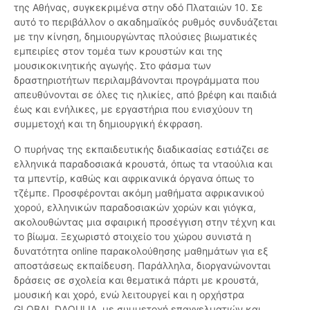
της Αθήνας, συγκεκριμένα στην οδό Πλαταιών 10. Σε
αυτό το περιβάλλον ο ακαδημαϊκός ρυθμός συνδυάζεται
με την κίνηση, δημιουργώντας πλούσιες βιωματικές
εμπειρίες στον τομέα των κρουστών και της
μουσικοκινητικής αγωγής. Στο φάσμα των
δραστηριοτήτων περιλαμβάνονται προγράμματα που
απευθύνονται σε όλες τις ηλικίες, από βρέφη και παιδιά
έως και ενήλικες, με εργαστήρια που ενισχύουν τη
συμμετοχή και τη δημιουργική έκφραση.
Ο πυρήνας της εκπαιδευτικής διαδικασίας εστιάζει σε
ελληνικά παραδοσιακά κρουστά, όπως τα νταούλια και
τα μπεντίρ, καθώς και αφρικανικά όργανα όπως το
τζέμπε. Προσφέρονται ακόμη μαθήματα αφρικανικού
χορού, ελληνικών παραδοσιακών χορών και γιόγκα,
ακολουθώντας μια σφαιρική προσέγγιση στην τέχνη και
το βίωμα. Ξεχωριστό στοιχείο του χώρου συνιστά η
δυνατότητα online παρακολούθησης μαθημάτων για εξ
αποστάσεως εκπαίδευση. Παράλληλα, διοργανώνονται
δράσεις σε σχολεία και θεματικά πάρτι με κρουστά,
μουσική και χορό, ενώ λειτουργεί και η ορχήστρα
GLOBAL DAOULIA, με συμμετοχή επαγγελματιών και