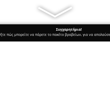
Συγχαρητήρια!
γξτε πώς μπορείτε να πάρετε το πακέτο βραβείων, για να απολαύσε
σσες, Παιδικοί Σταθμοί - Αθήνα
KEK GSEVEE
Σχετικά με την εταιρεία:
ΚΕΚ ΓΣΕΒΕΕ
αποτελεί ένα μη κε
εμβέλεια, το οποίο ιδρύθηκε τ
Συνομοσπονδίας Επαγγελματιώ
έδρα την οδό Αριστοτέλους 46 
βίου μάθησης και επαγγελματι