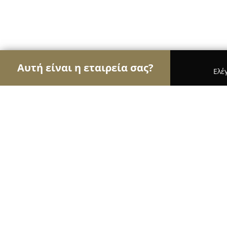
Αυτή είναι η εταιρεία σας?
Ελέ
Αετοί της εκπαίδευσης
Φροντιστήρια, Ξένες Γλώ
KEK GSEVEE
8.1
(15)