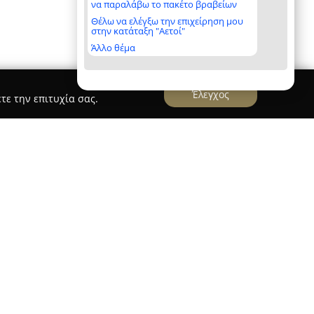
να παραλάβω το πακέτο βραβείων
Θέλω να ελέγξω την επιχείρηση μου
στην κατάταξη "Αετοί"
Άλλο θέμα
Έλεγχος
τε την επιτυχία σας.
ρδοσκοπικό εκπαιδευτικό κέντρο με εθνική
ο 1995 με πρωτοβουλία της Γενικής
ν Βιοτεχνών Εμπόρων Ελλάδας (ΓΣΕΒΕΕ). Με
στην Αθήνα, το κέντρο παρέχει υπηρεσίες δια
κής κατάρτισης σε ολόκληρη την Ελλάδα.