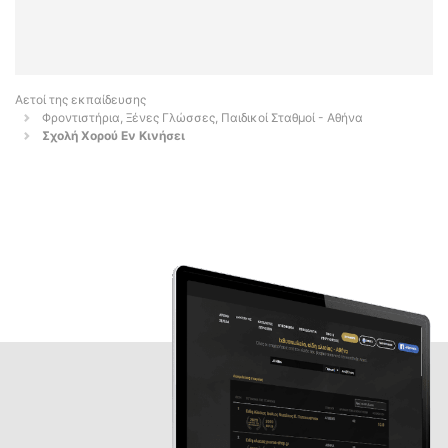
Αετοί της εκπαίδευσης
Φροντιστήρια, Ξένες Γλώσσες, Παιδικοί Σταθμοί - Αθήνα
Σχολή Χορού Εν Κινήσει