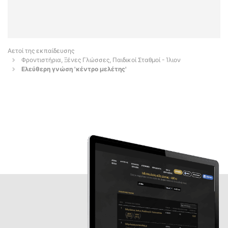
Αετοί της εκπαίδευσης
Φροντιστήρια, Ξένες Γλώσσες, Παιδικοί Σταθμοί - Ίλιον
Ελεύθερη γνώση 'κέντρο μελέτης'