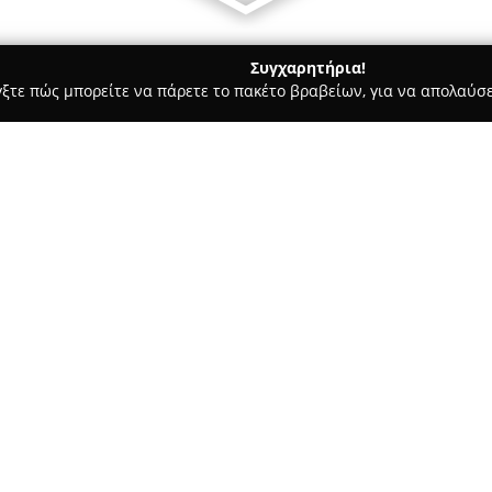
Συγχαρητήρια!
γξτε πώς μπορείτε να πάρετε το πακέτο βραβείων, για να απολαύσε
σσες, Παιδικοί Σταθμοί - Ξάνθη
Σχολή οδηγών Τοπτσίδης Χ.
Σχετικά με την εταιρεία:
Η
Σχολή Οδηγών Τοπτσίδης
ε
τομέα της εκπαίδευσης υποψη
διδασκαλίας και την οδική ασ
δίνει έμφαση στην πλήρη κατ
οδήγησης. Βασικός στόχος της
ασφαλών οδηγών με στέρεες γ
δρόμους.