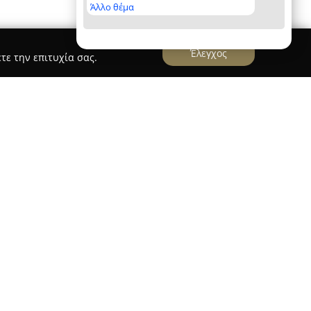
Άλλο θέμα
Έλεγχος
τε την επιτυχία σας.
δρεύει στην Ξάνθη και δραστηριοποιείται στον
φίων οδηγών. Η προσήλωση στην ποιότητα
φάλεια διαμορφώνει τη φιλοσοφία της, καθώς
άρτιση όσων στοχεύουν να αποκτήσουν άδεια
 σχολής είναι η ανάπτυξη υπεύθυνων και
νώσεις και υπεύθυνη συμπεριφορά στους