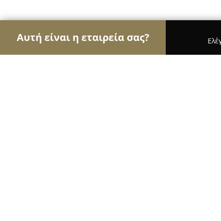
Αυτή είναι η εταιρεία σας?
Ελέ
Αετοί της εκπαίδευσης
Φροντιστήρια, Ξένες Γλώ
Σχολή οδηγών Τοπτσίδης Χ.
8.8
(12)
Ξάνθη, Xánthi
Εμφάνιση αριθμού τηλεφώνου