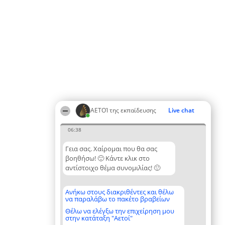
ΑΕΤΟΊ της εκπαίδευσης
Live chat
06:38
Γεια σας. Χαίρομαι που θα σας
βοηθήσω! 🙂 Κάντε κλικ στο
αντίστοιχο θέμα συνομιλίας! 🙂
Ανήκω στους διακριθέντες και θέλω
να παραλάβω το πακέτο βραβείων
Θέλω να ελέγξω την επιχείρηση μου
στην κατάταξη "Αετοί"