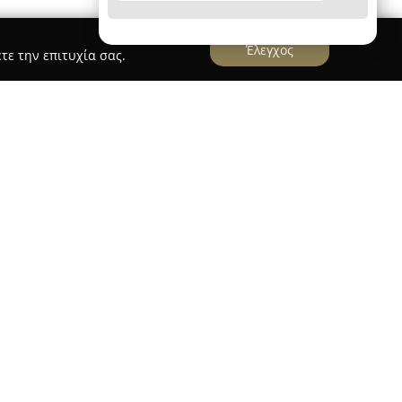
Έλεγχος
τε την επιτυχία σας.
ΙΝΙΩΤΗΣ
νιώτης
, με έδρα την περιοχή της Παλλήνης, έχει
ς εκπαιδευτικός φορέας στη δευτεροβάθμια
α εμπειρίας και σημαντική εξειδίκευση στις
νισμός απολαμβάνει φήμη ως ένας από τους
ακής εκπαίδευσης στην περιοχή, γεγονός που
το σεβασμό προς τη μαθητική προσπάθεια.
εχωρίζει για τα πλήρως οργανωμένα
οηθούν συστηματικά τους μαθητές να επιτύχουν