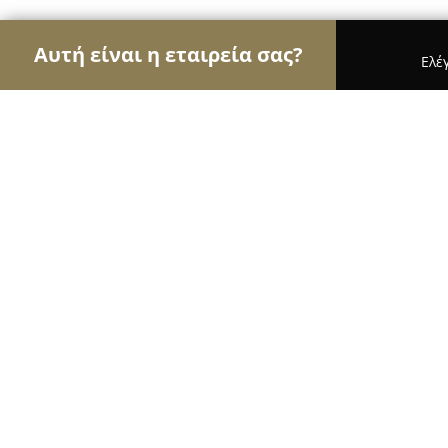
Αυτή είναι η εταιρεία σας?
Ελέ
Αετοί της εκπαίδευσης
Φροντιστήρια, Ξένες Γλώ
ΦΡΟΝΤΙΣΤΗΡΙΑ ΣΙΓΜΑ ΣΥΚΙΝΙΩΤΗΣ
8.3
(28)
Παλλήνη, Λεωφ. Μαραθώνος 56
Εμφάνιση αριθμού τηλεφώνου