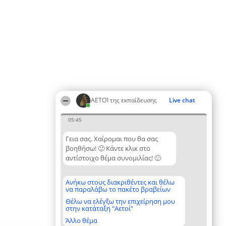
ΑΕΤΟΊ της εκπαίδευσης
Live chat
05:45
Γεια σας. Χαίρομαι που θα σας
βοηθήσω! 🙂 Κάντε κλικ στο
αντίστοιχο θέμα συνομιλίας! 🙂
Ανήκω στους διακριθέντες και θέλω
να παραλάβω το πακέτο βραβείων
Θέλω να ελέγξω την επιχείρηση μου
στην κατάταξη "Αετοί"
Άλλο θέμα