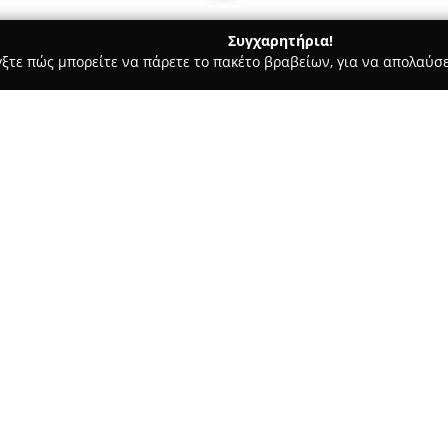
Συγχαρητήρια!
γξτε πώς μπορείτε να πάρετε το πακέτο βραβείων, για να απολαύσε
σσες, Παιδικοί Σταθμοί - Παλλήνη
ΦΡΟΝΤΙΣΤΗΡΙΑ ΣΙΓΜΑ ΣΥΚ
Σχετικά με την εταιρεία:
Το
Φροντιστήριο ΣΙΓΜΑ Συκι
καθιερωθεί ως αναγνωρισμένο
εκπαίδευση. Διαθέτοντας χρόνι
ανάγκες των μαθητών, ο οργα
κύριους παροχείς φροντιστηρι
οφείλεται στην αφοσίωση και 
Ο εκπαιδευτικός οργανισμός ξ
προγράμματά του, τα οποία β