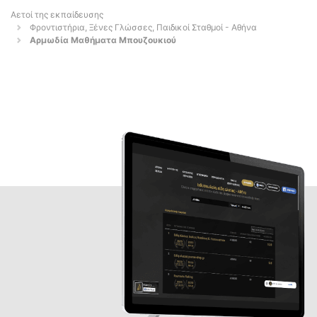
Αετοί της εκπαίδευσης
Φροντιστήρια, Ξένες Γλώσσες, Παιδικοί Σταθμοί - Αθήνα
Αρμωδία Μαθήματα Μπουζουκιού