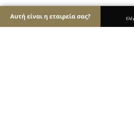
Αυτή είναι η εταιρεία σας?
Ελέ
Αετοί της εκπαίδευσης
Φροντιστήρια, Ξένες Γλώ
Φροντιστήριο Φυσικών Επιστημών 
9.2
(21)
Κερκυρα, Γεωρ. Θεοτόκη 61
Εμφάνιση αριθμού τηλεφώνου