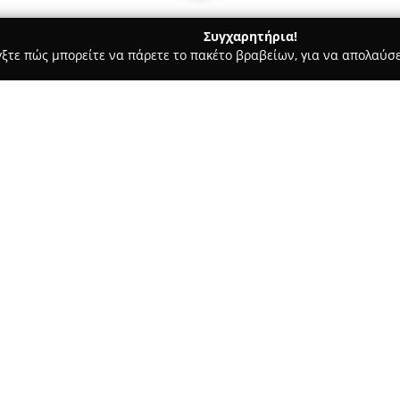
Συγχαρητήρια!
γξτε πώς μπορείτε να πάρετε το πακέτο βραβείων, για να απολαύσε
σσες, Παιδικοί Σταθμοί - Κερκυρα
Φροντιστήριο Φυσικών Επι
- Καζιάνης Λεωνίδας
Σχετικά με την εταιρεία:
Το
Φροντιστήριο Φυσικών Επ
καρδιά της Κέρκυρας, στη διε
σύγχρονο κέντρο εκπαιδευτική
Επιστήμες, τη Φυσική και τα 
Δείτε περισσότερα >>
ιδιαίτερα μαθήματα, προσαρμο
διακρινόμενα για την ποιότητα 
Η εκπαιδευτική μέθοδος που α
προσεγγίσεις και ενισχύει τη