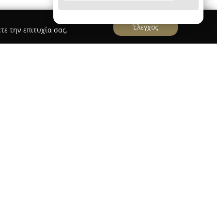
Έλεγχος
τε την επιτυχία σας.
στημών - Καζιάνης Λεωνίδας
ιστημών - Καζιάνης Λεωνίδας
εδρεύει στην
ύθυνση Γεωρ. Θεοτόκη 61, λειτουργώντας ως
ς υποστήριξης με επίκεντρο τις Φυσικές
Μαθηματικά. Το φροντιστήριο προσφέρει
σμένα στις ατομικές ανάγκες κάθε μαθητή,
και την ευελιξία τους.
κολουθείται βασίζεται σε μαθητοκεντρικές
 συμμετοχή των μαθητών, δημιουργώντας ένα