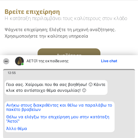
Βρείτε επιχείρηση
Η κατάταξη περιλαμβάνει τους καλύτερους στον κλάδο
Ψάχνετε επιχείρηση; Ελέγξτε τη μηχανή αναζήτησης.
Χρησιμοποιήστε την καλύτερη υπηρεσία
Αναζήτηση
ΑΕΤΟΊ της εκπαίδευσης
Live chat
12:55
Γεια σας. Χαίρομαι που θα σας βοηθήσω! 🙂 Κάντε
κλικ στο αντίστοιχο θέμα συνομιλίας! 🙂
Διοργανωτής της
Κατάταξη
Επικοινωνία
Ανήκω στους διακριθέντες και θέλω να παραλάβω το
κατάταξης
Διακριθέντες
Επικοινωνία
πακέτο βραβείων
BEAUTIFUL COMPANY
Λίστα όλων
Μονοπρόσωπη ΙΚΕ
των
Θέλω να ελέγξω την επιχείρηση μου στην κατάταξη
ΤΗΛ. ΕΠΙΚΟΙΝΩΝΙΑΣ:
διακριθέντων
"Αετοί"
2104128019
Μεθοδολογία
Άλλο θέμα
email:
Όροι &
aetoi@beautifulcompany.co
προϋποθέσεις
ΠΟΛΙΤΙΚΗ