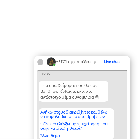
ΑΕΤΟΊ της εκπαίδευσης
Live chat
09:30
Γεια σας. Χαίρομαι που θα σας
βοηθήσω! 🙂 Κάντε κλικ στο
αντίστοιχο θέμα συνομιλίας! 🙂
Ανήκω στους διακριθέντες και θέλω
να παραλάβω το πακέτο βραβείων
Θέλω να ελέγξω την επιχείρηση μου
στην κατάταξη "Αετοί"
Άλλο θέμα