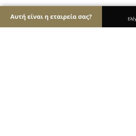
Αυτή είναι η εταιρεία σας?
Ελέ
Αετοί της εκπαίδευσης
Φροντιστήρια, Ξένες Γλώ
Σχολή Μπαλέτου Έλενας Μιχαηλίδο
8.8
(26)
Κορινθοσ, Corinth
Εμφάνιση αριθμού τηλεφώνου