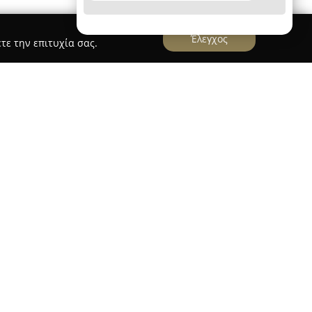
Έλεγχος
τε την επιτυχία σας.
ιχαηλίδου (Κόρινθος)
ιχαηλίδου
, με βάση την Κόρινθο και
οδό Κολιάτσου 76-78, διακρίνεται στον χώρο της
τερες από τρεις δεκαετίες. Η σχολή επιδεικνύει
 παρέχοντας εξειδικευμένα μαθήματα και
αθητών στον τομέα της τέχνης του χορού.
 κατέχει πτυχίο χορού εγκεκριμένο από το
τική εμπειρία στη διδασκαλία παιδιών
που υπογραμμίζει τη σημασία που δίνει στην