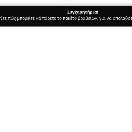
Συγχαρητήρια!
γξτε πώς μπορείτε να πάρετε το πακέτο βραβείων, για να απολαύσε
σσες, Παιδικοί Σταθμοί - Κορινθοσ
Σχολή Μπαλέτου Έλενας Μ
υ (Κόρινθος)
Σχετικά με την εταιρεία:
Η
Σχολή Μπαλέτου Έλενας Μ
συγκεκριμένη διεύθυνση στην 
εκπαίδευσης χορού για περισσό
διαρκή αφοσίωση στο μπαλέτο,
Δείτε περισσότερα >>
καθοδηγώντας πολλές γενιές μ
Η ιδρύτρια, Έλενα Μιχαηλίδου,
Υπουργείο και διαθέτει ουσιασ
προσχολικής ηλικίας, γεγονός 