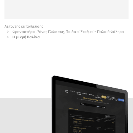
Αετοί της εκπαίδευσης
Φροντιστήρια, Ξένες Γλώσσες, Παιδικοί Σταθμοί - Παλαιό Φάληρο
Η μικρή Βαλίνα