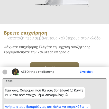
Βρείτε επιχείρηση
Η κατάταξη περιλαμβάνει τους καλύτερους στον κλάδο
Ψάχνετε επιχείρηση; Ελέγξτε τη μηχανή αναζήτησης.
Χρησιμοποιήστε την καλύτερη υπηρεσία
Αναζήτηση
ΑΕΤΟΊ της εκπαίδευσης
Live chat
23:19
Γεια σας. Χαίρομαι που θα σας βοηθήσω! 🙂 Κάντε
κλικ στο αντίστοιχο θέμα συνομιλίας! 🙂
Διοργανωτής της
Κατάταξη
Επικοινωνία
Ανήκω στους διακριθέντες και θέλω να παραλάβω το
κατάταξης
Διακριθέντες
Επικοινωνία