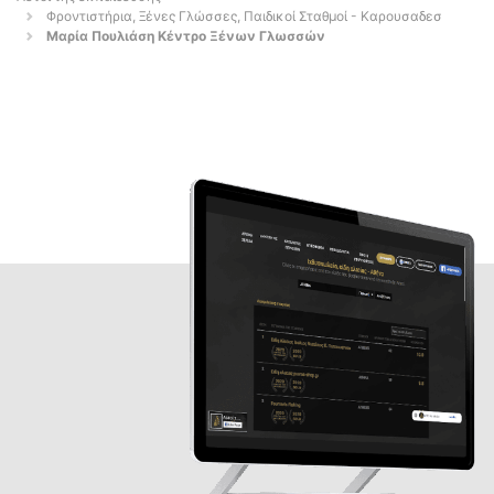
Φροντιστήρια, Ξένες Γλώσσες, Παιδικοί Σταθμοί - Καρουσαδεσ
Μαρία Πουλιάση Κέντρο Ξένων Γλωσσών