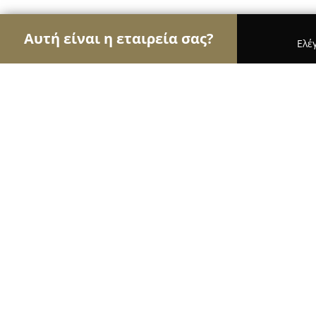
Αυτή είναι η εταιρεία σας?
Ελέ
Αετοί της εκπαίδευσης
Φροντιστήρια, Ξένες Γλώ
ΜΑΘΗΣΗ - ΞΕΝΕΣ ΓΛΩΣΣΕΣ ΠΕΥΚΗ
8.8
(13)
Πεύκη, Λεωφ. Ειρήνης 17
Εμφάνιση αριθμού τηλεφώνου