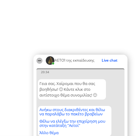
ΑΕΤΟΊ της εκπαίδευσης
Live chat
20:34
Γεια σας. Χαίρομαι που θα σας
βοηθήσω! 🙂 Κάντε κλικ στο
αντίστοιχο θέμα συνομιλίας! 🙂
Ανήκω στους διακριθέντες και θέλω
να παραλάβω το πακέτο βραβείων
Θέλω να ελέγξω την επιχείρηση μου
στην κατάταξη "Αετοί"
Άλλο θέμα