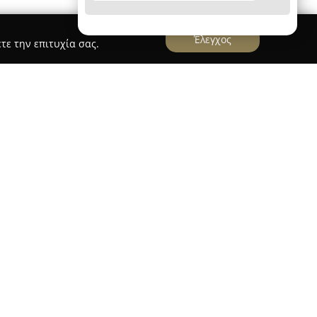
Έλεγχος
τε την επιτυχία σας.
ΕΥΚΗ
ΘΗΣΗ
που εδρεύει στην Πεύκη ειδικεύεται στην
σματικής διδασκαλίας, στοχεύοντας στην
λωσσών και στην επιτυχία των μαθητών σε
ετήσιο ποσοστό επιτυχίας άνω του 97%, το
οικοδόμηση ισχυρών βάσεων από τα πρώτα
μιουργικών διδακτικών μεθόδων. Η χρήση
ί πίνακες και οπτικοακουστικά μέσα,
κτική άσκηση και τακτική αξιολόγηση της
γασία με τους γονείς.