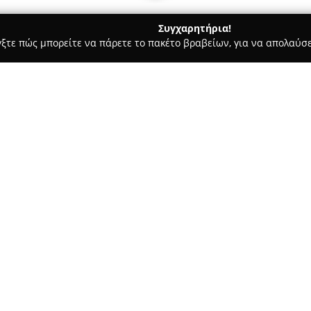
Συγχαρητήρια!
γξτε πώς μπορείτε να πάρετε το πακέτο βραβείων, για να απολαύσε
σσες, Παιδικοί Σταθμοί - Πεύκη
ΜΑΘΗΣΗ - ΞΕΝΕΣ ΓΛΩΣΣΕΣ Π
Σχετικά με την εταιρεία:
Το Κέντρο Ξένων Γλωσσών
ΜΑ
παροχή σύγχρονης και αποτελε
ουσιαστική απόκτηση ξένων γ
εξετάσεις γλωσσομάθειας. Με 
Δείτε περισσότερα >>
κέντρο δίνει βαρύτητα στην 
στάδια και στην υλοποίηση δη
τεχνολογίας, όπως διαδραστικο
υποστηρίζεται από διαρκή πρα
προόδου των μαθητών σε συνερ