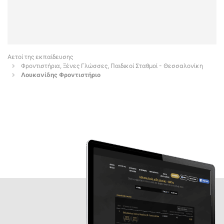
Αετοί της εκπαίδευσης
Φροντιστήρια, Ξένες Γλώσσες, Παιδικοί Σταθμοί - Θεσσαλονίκη
Λουκανίδης Φροντιστήριο