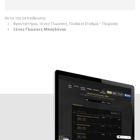
Αετοί της εκπαίδευσης
Φροντιστήρια, Ξένες Γλώσσες, Παιδικοί Σταθμοί - Πειραιάς
Ξένες Γλώσσες Μπογδάνου