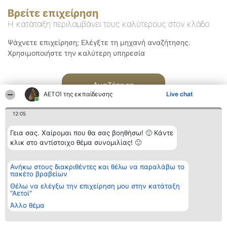
Βρείτε επιχείρηση
Η κατάταξη περιλαμβάνει τους καλύτερους στον κλάδο
Ψάχνετε επιχείρηση; Ελέγξτε τη μηχανή αναζήτησης.
Χρησιμοποιήστε την καλύτερη υπηρεσία
Αναζήτηση
ΑΕΤΟΊ της εκπαίδευσης
Live chat
12:05
Γεια σας. Χαίρομαι που θα σας βοηθήσω! 🙂 Κάντε
κλικ στο αντίστοιχο θέμα συνομιλίας! 🙂
Διοργανωτής της
Κατάταξη
Επικοινωνία
Ανήκω στους διακριθέντες και θέλω να παραλάβω το
κατάταξης
Διακριθέντες
Επικοινωνία
πακέτο βραβείων
BEAUTIFUL COMPANY
Λίστα όλων
Μονοπρόσωπη ΙΚΕ
των
Θέλω να ελέγξω την επιχείρηση μου στην κατάταξη
ΤΗΛ. ΕΠΙΚΟΙΝΩΝΙΑΣ:
διακριθέντων
"Αετοί"
2104128019
Μεθοδολογία
Άλλο θέμα
email:
Όροι &
aetoi@beautifulcompany.co
προϋποθέσεις
ΠΟΛΙΤΙΚΗ