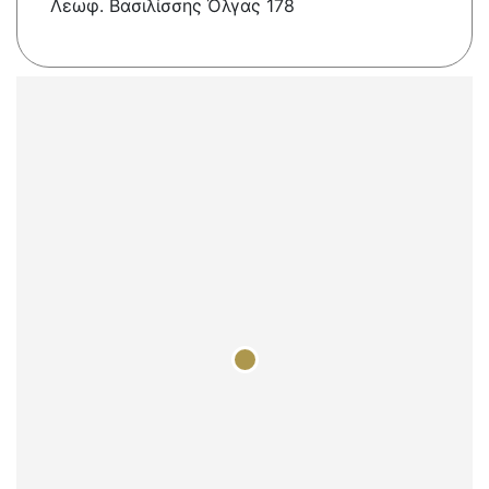
Λεωφ. Βασιλίσσης Όλγας 178