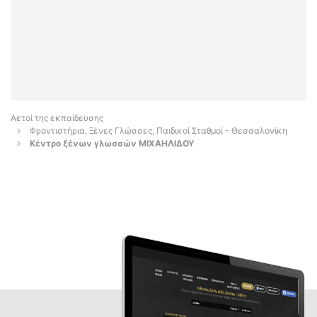
Αετοί της εκπαίδευσης
Φροντιστήρια, Ξένες Γλώσσες, Παιδικοί Σταθμοί - Θεσσαλονίκη
Κέντρο ξένων γλωσσών ΜΙΧΑΗΛΙΔΟΥ