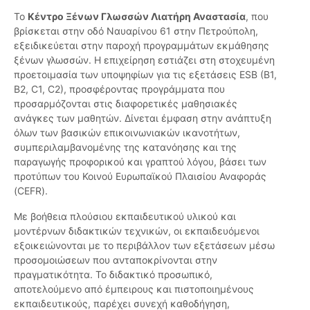
Το
Κέντρο Ξένων Γλωσσών Λιατήρη Αναστασία
, που
βρίσκεται στην οδό Ναυαρίνου 61 στην Πετρούπολη,
εξειδικεύεται στην παροχή προγραμμάτων εκμάθησης
ξένων γλωσσών. Η επιχείρηση εστιάζει στη στοχευμένη
προετοιμασία των υποψηφίων για τις εξετάσεις ESB (B1,
B2, C1, C2), προσφέροντας προγράμματα που
προσαρμόζονται στις διαφορετικές μαθησιακές
ανάγκες των μαθητών. Δίνεται έμφαση στην ανάπτυξη
όλων των βασικών επικοινωνιακών ικανοτήτων,
συμπεριλαμβανομένης της κατανόησης και της
παραγωγής προφορικού και γραπτού λόγου, βάσει των
προτύπων του Κοινού Ευρωπαϊκού Πλαισίου Αναφοράς
(CEFR).
Με βοήθεια πλούσιου εκπαιδευτικού υλικού και
μοντέρνων διδακτικών τεχνικών, οι εκπαιδευόμενοι
εξοικειώνονται με το περιβάλλον των εξετάσεων μέσω
προσομοιώσεων που ανταποκρίνονται στην
πραγματικότητα. Το διδακτικό προσωπικό,
αποτελούμενο από έμπειρους και πιστοποιημένους
εκπαιδευτικούς, παρέχει συνεχή καθοδήγηση,