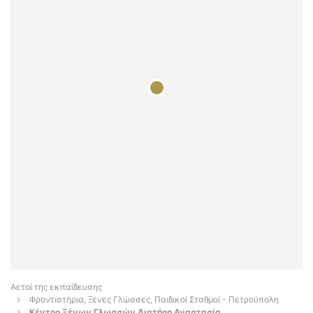
Αετοί της εκπαίδευσης
Φροντιστήρια, Ξένες Γλώσσες, Παιδικοί Σταθμοί - Πετρούπολη
Κέντρο Ξένων Γλωσσών Λιατήρη Αναστασία