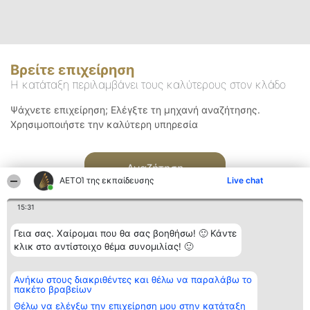
Βρείτε επιχείρηση
Η κατάταξη περιλαμβάνει τους καλύτερους στον κλάδο
Ψάχνετε επιχείρηση; Ελέγξτε τη μηχανή αναζήτησης.
Χρησιμοποιήστε την καλύτερη υπηρεσία
Αναζήτηση
ΑΕΤΟΊ της εκπαίδευσης
Live chat
15:31
Γεια σας. Χαίρομαι που θα σας βοηθήσω! 🙂 Κάντε
κλικ στο αντίστοιχο θέμα συνομιλίας! 🙂
Διοργανωτής της
Κατάταξη
Επικοινωνία
Ανήκω στους διακριθέντες και θέλω να παραλάβω το
κατάταξης
Διακριθέντες
Επικοινωνία
πακέτο βραβείων
BEAUTIFUL COMPANY
Λίστα όλων
Μονοπρόσωπη ΙΚΕ
των
Θέλω να ελέγξω την επιχείρηση μου στην κατάταξη