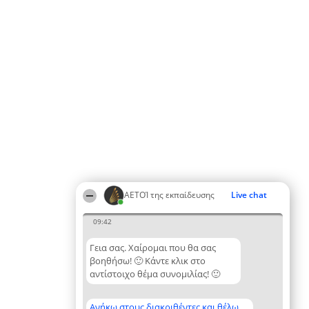
ΑΕΤΟΊ της εκπαίδευσης
Live chat
09:42
Γεια σας. Χαίρομαι που θα σας
βοηθήσω! 🙂 Κάντε κλικ στο
αντίστοιχο θέμα συνομιλίας! 🙂
Ανήκω στους διακριθέντες και θέλω