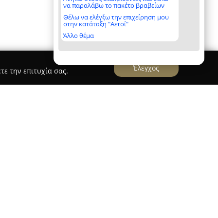
να παραλάβω το πακέτο βραβείων
Θέλω να ελέγξω την επιχείρηση μου
στην κατάταξη "Αετοί"
Άλλο θέμα
Έλεγχος
τε την επιτυχία σας.
uage Centres
αφετζοπούλου
εδρεύουν στη Χαλκίδα και
σίες υψηλού επιπέδου από το 1975, με έμφαση
ία στον χώρο της ξενόγλωσσης εκπαίδευσης. Η
ά Καφετζοπούλου, απόφοιτο Αγγλικής Φιλολογίας,
 αναλάβει ο Αλέξανδρος και η Φαίη