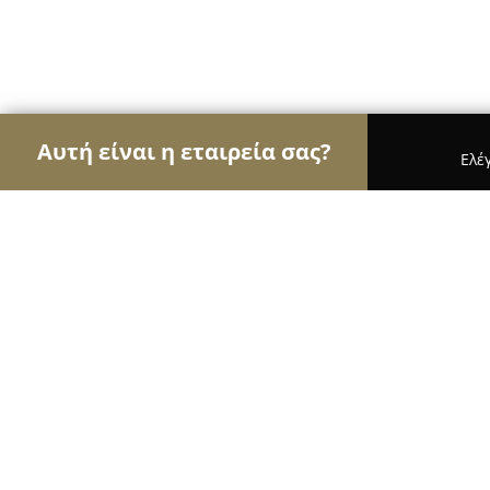
Αυτή είναι η εταιρεία σας?
Ελέ
Αετοί της εκπαίδευσης
Φροντιστήρια, Ξένες Γλώ
Kafetzopoulou Foreign Language Ce
8.5
(6)