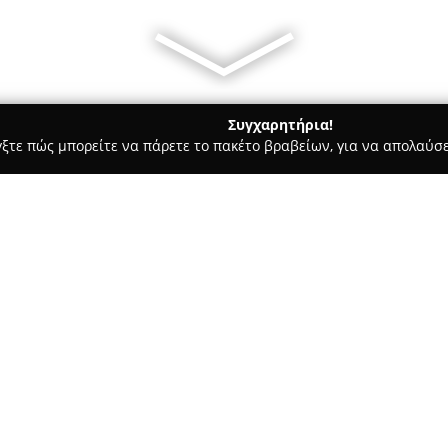
Συγχαρητήρια!
γξτε πώς μπορείτε να πάρετε το πακέτο βραβείων, για να απολαύσε
σσες, Παιδικοί Σταθμοί - Χαλκιδα
Kafetzopoulou Foreign Lang
ntres
Σχετικά με την εταιρεία:
Τα
Κέντρα Ξένων Γλωσσών Κ
παρέχουν εκπαιδευτικές υπηρε
στην παράδοση και την εμπειρ
ίδρυσή τους έγινε από τη Ναν
και σήμερα τη διοίκηση έχουν