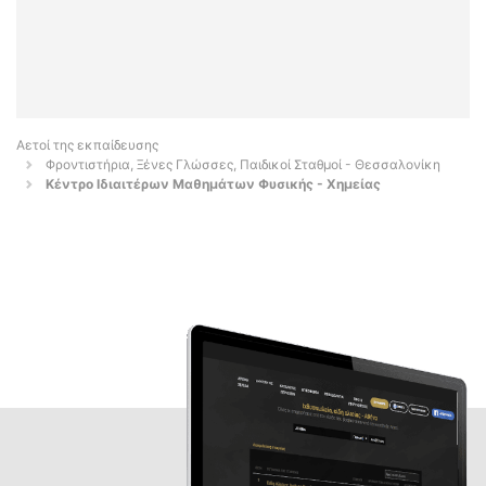
Αετοί της εκπαίδευσης
Φροντιστήρια, Ξένες Γλώσσες, Παιδικοί Σταθμοί - Θεσσαλονίκη
Κέντρο Ιδιαιτέρων Μαθημάτων Φυσικής - Χημείας