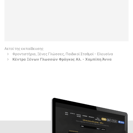
Αετοί της εκπαίδευσης
Φροντιστήρια, Ξένες Γλώσσες, Παιδικοί Σταθμοί - Ελευσίνα
Κέντρα Ξένων Γλωσσών Φράγκος Αλ. - Χαμπίπη Άννα